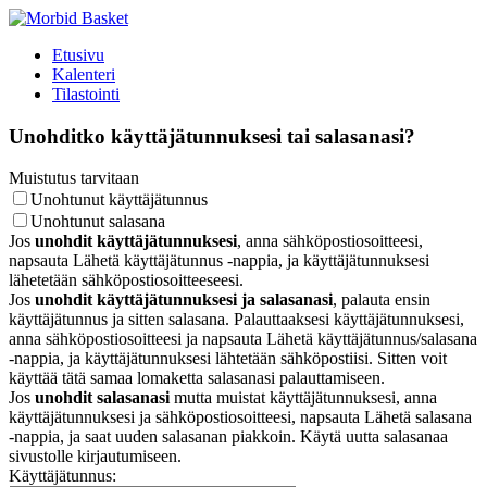
Etusivu
Kalenteri
Tilastointi
Unohditko käyttäjätunnuksesi tai salasanasi?
Muistutus tarvitaan
Unohtunut käyttäjätunnus
Unohtunut salasana
Jos
unohdit käyttäjätunnuksesi
, anna sähköpostiosoitteesi,
napsauta Lähetä käyttäjätunnus -nappia, ja käyttäjätunnuksesi
lähetetään sähköpostiosoitteeseesi.
Jos
unohdit käyttäjätunnuksesi ja salasanasi
, palauta ensin
käyttäjätunnus ja sitten salasana. Palauttaaksesi käyttäjätunnuksesi,
anna sähköpostiosoitteesi ja napsauta Lähetä käyttäjätunnus/salasana
-nappia, ja käyttäjätunnuksesi lähtetään sähköpostiisi. Sitten voit
käyttää tätä samaa lomaketta salasanasi palauttamiseen.
Jos
unohdit salasanasi
mutta muistat käyttäjätunnuksesi, anna
käyttäjätunnuksesi ja sähköpostiosoitteesi, napsauta Lähetä salasana
-nappia, ja saat uuden salasanan piakkoin. Käytä uutta salasanaa
sivustolle kirjautumiseen.
Käyttäjätunnus: