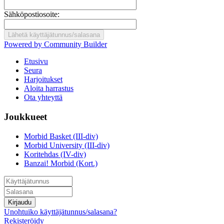
Sähköpostiosoite:
Powered by Community Builder
Etusivu
Seura
Harjoitukset
Aloita harrastus
Ota yhteyttä
Joukkueet
Morbid Basket (III-div)
Morbid University (III-div)
Koritehdas (IV-div)
Banzai! Morbid (Kort.)
Kirjaudu
Unohtuiko käyttäjätunnus/salasana?
Rekisteröidy