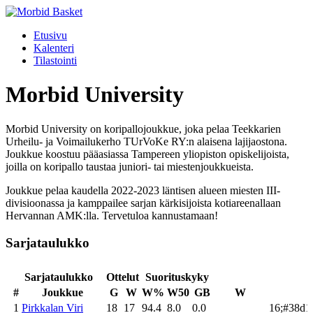
Etusivu
Kalenteri
Tilastointi
Morbid University
Morbid University on koripallojoukkue, joka pelaa Teekkarien
Urheilu- ja Voimailukerho TUrVoKe RY:n alaisena lajijaostona.
Joukkue koostuu pääasiassa Tampereen yliopiston opiskelijoista,
joilla on koripallo taustaa juniori- tai miestenjoukkueista.
Joukkue pelaa kaudella 2022-2023 läntisen alueen miesten III-
divisioonassa ja kamppailee sarjan kärkisijoista kotiareenallaan
Hervannan AMK:lla. Tervetuloa kannustamaan!
Sarjataulukko