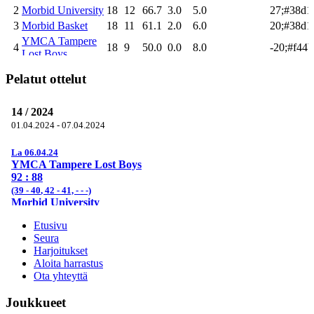
Pelatut ottelut
Etusivu
Seura
Harjoitukset
Aloita harrastus
Ota yhteyttä
Joukkueet