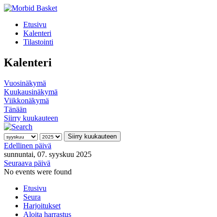
Etusivu
Kalenteri
Tilastointi
Kalenteri
Vuosinäkymä
Kuukausinäkymä
Viikkonäkymä
Tänään
Siirry kuukauteen
Siirry kuukauteen
Edellinen päivä
sunnuntai, 07. syyskuu 2025
Seuraava päivä
No events were found
Etusivu
Seura
Harjoitukset
Aloita harrastus