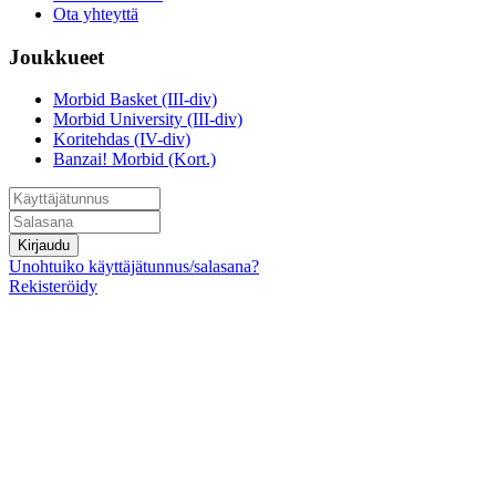
Ota yhteyttä
Joukkueet
Morbid Basket (III-div)
Morbid University (III-div)
Koritehdas (IV-div)
Banzai! Morbid (Kort.)
Kirjaudu
Unohtuiko käyttäjätunnus/salasana?
Rekisteröidy