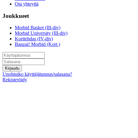
Ota yhteyttä
Joukkueet
Morbid Basket (III-div)
Morbid University (III-div)
Koritehdas (IV-div)
Banzai! Morbid (Kort.)
Kirjaudu
Unohtuiko käyttäjätunnus/salasana?
Rekisteröidy