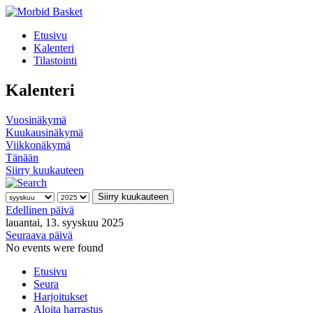
Etusivu
Kalenteri
Tilastointi
Kalenteri
Vuosinäkymä
Kuukausinäkymä
Viikkonäkymä
Tänään
Siirry kuukauteen
Siirry kuukauteen
Edellinen päivä
lauantai, 13. syyskuu 2025
Seuraava päivä
No events were found
Etusivu
Seura
Harjoitukset
Aloita harrastus