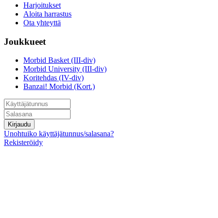
Harjoitukset
Aloita harrastus
Ota yhteyttä
Joukkueet
Morbid Basket (III-div)
Morbid University (III-div)
Koritehdas (IV-div)
Banzai! Morbid (Kort.)
Kirjaudu
Unohtuiko käyttäjätunnus/salasana?
Rekisteröidy