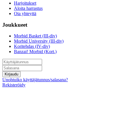
Harjoitukset
Aloita harrastus
Ota yhteyttä
Joukkueet
Morbid Basket (III-div)
Morbid University (III-div)
Koritehdas (IV-div)
Banzai! Morbid (Kort.)
Kirjaudu
Unohtuiko käyttäjätunnus/salasana?
Rekisteröidy