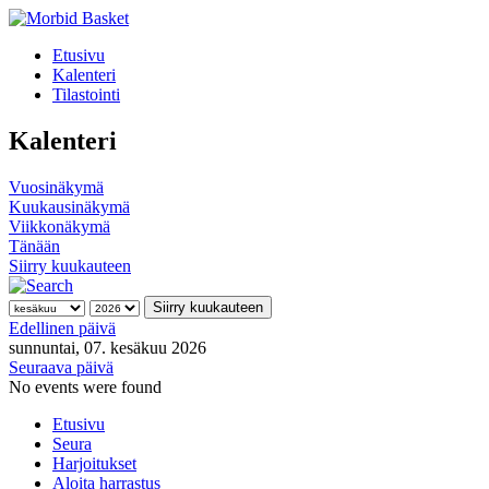
Etusivu
Kalenteri
Tilastointi
Kalenteri
Vuosinäkymä
Kuukausinäkymä
Viikkonäkymä
Tänään
Siirry kuukauteen
Siirry kuukauteen
Edellinen päivä
sunnuntai, 07. kesäkuu 2026
Seuraava päivä
No events were found
Etusivu
Seura
Harjoitukset
Aloita harrastus