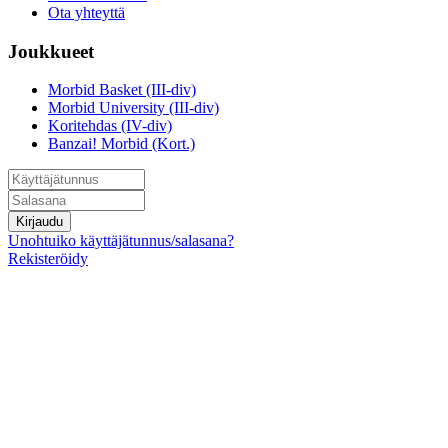
Ota yhteyttä
Joukkueet
Morbid Basket (III-div)
Morbid University (III-div)
Koritehdas (IV-div)
Banzai! Morbid (Kort.)
Kirjaudu
Unohtuiko käyttäjätunnus/salasana?
Rekisteröidy