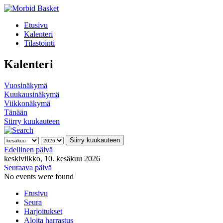
Etusivu
Kalenteri
Tilastointi
Kalenteri
Vuosinäkymä
Kuukausinäkymä
Viikkonäkymä
Tänään
Siirry kuukauteen
Siirry kuukauteen
Edellinen päivä
keskiviikko, 10. kesäkuu 2026
Seuraava päivä
No events were found
Etusivu
Seura
Harjoitukset
Aloita harrastus