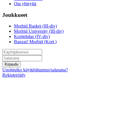
Ota yhteyttä
Joukkueet
Morbid Basket (III-div)
Morbid University (III-div)
Koritehdas (IV-div)
Banzai! Morbid (Kort.)
Kirjaudu
Unohtuiko käyttäjätunnus/salasana?
Rekisteröidy