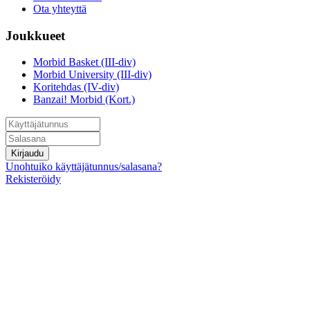
Ota yhteyttä
Joukkueet
Morbid Basket (III-div)
Morbid University (III-div)
Koritehdas (IV-div)
Banzai! Morbid (Kort.)
Kirjaudu
Unohtuiko käyttäjätunnus/salasana?
Rekisteröidy