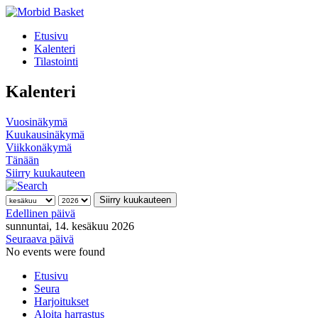
Etusivu
Kalenteri
Tilastointi
Kalenteri
Vuosinäkymä
Kuukausinäkymä
Viikkonäkymä
Tänään
Siirry kuukauteen
Siirry kuukauteen
Edellinen päivä
sunnuntai, 14. kesäkuu 2026
Seuraava päivä
No events were found
Etusivu
Seura
Harjoitukset
Aloita harrastus