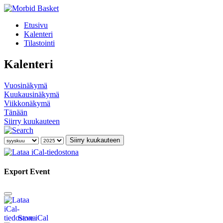
Etusivu
Kalenteri
Tilastointi
Kalenteri
Vuosinäkymä
Kuukausinäkymä
Viikkonäkymä
Tänään
Siirry kuukauteen
Siirry kuukauteen
Export Event
Save iCal