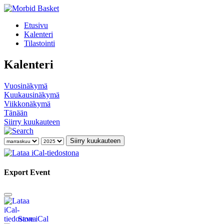
Etusivu
Kalenteri
Tilastointi
Kalenteri
Vuosinäkymä
Kuukausinäkymä
Viikkonäkymä
Tänään
Siirry kuukauteen
Siirry kuukauteen
Export Event
Save iCal