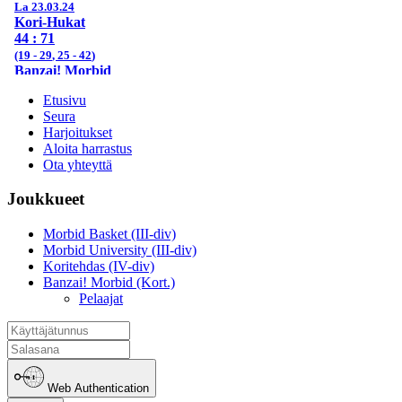
Etusivu
Seura
Harjoitukset
Aloita harrastus
Ota yhteyttä
Joukkueet
Morbid Basket (III-div)
Morbid University (III-div)
Koritehdas (IV-div)
Banzai! Morbid (Kort.)
Pelaajat
Web Authentication