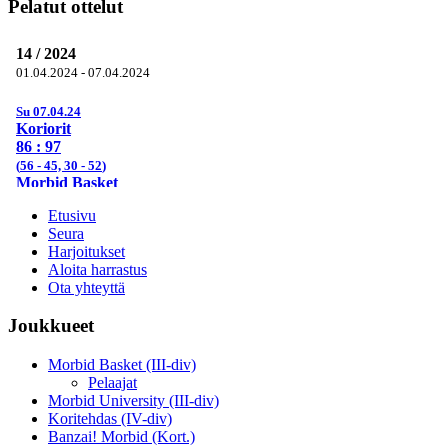
Pelatut ottelut
Etusivu
Seura
Harjoitukset
Aloita harrastus
Ota yhteyttä
Joukkueet
Morbid Basket (III-div)
Pelaajat
Morbid University (III-div)
Koritehdas (IV-div)
Banzai! Morbid (Kort.)