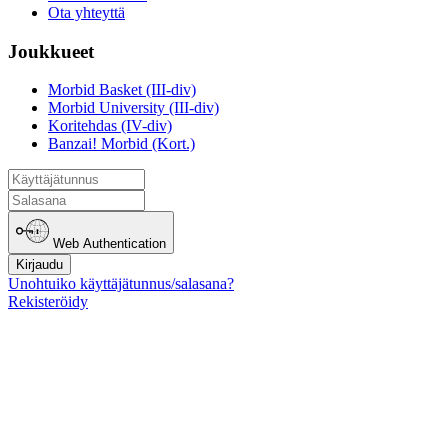
Ota yhteyttä
Joukkueet
Morbid Basket (III-div)
Morbid University (III-div)
Koritehdas (IV-div)
Banzai! Morbid (Kort.)
Web Authentication
Kirjaudu
Unohtuiko käyttäjätunnus/salasana?
Rekisteröidy