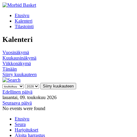
Etusivu
Kalenteri
Tilastointi
Kalenteri
Vuosinäkymä
Kuukausinäkymä
Viikkonäkymä
Tänään
Siirry kuukauteen
Siirry kuukauteen
Edellinen päivä
lauantai, 09. toukokuu 2026
Seuraava päivä
No events were found
Etusivu
Seura
Harjoitukset
Aloita harrastus