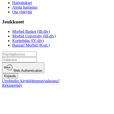
Harjoitukset
Aloita harrastus
Ota yhteyttä
Joukkueet
Morbid Basket (III-div)
Morbid University (III-div)
Koritehdas (IV-div)
Banzai! Morbid (Kort.)
Web Authentication
Kirjaudu
Unohtuiko käyttäjätunnus/salasana?
Rekisteröidy