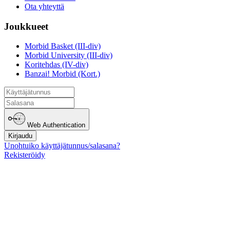
Ota yhteyttä
Joukkueet
Morbid Basket (III-div)
Morbid University (III-div)
Koritehdas (IV-div)
Banzai! Morbid (Kort.)
Web Authentication
Kirjaudu
Unohtuiko käyttäjätunnus/salasana?
Rekisteröidy