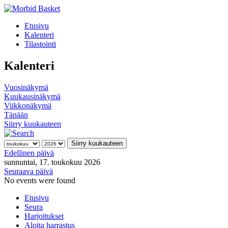
Etusivu
Kalenteri
Tilastointi
Kalenteri
Vuosinäkymä
Kuukausinäkymä
Viikkonäkymä
Tänään
Siirry kuukauteen
Siirry kuukauteen
Edellinen päivä
sunnuntai, 17. toukokuu 2026
Seuraava päivä
No events were found
Etusivu
Seura
Harjoitukset
Aloita harrastus