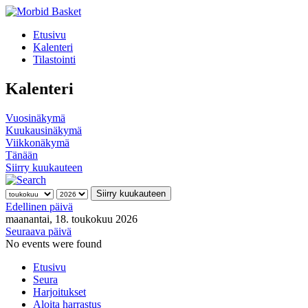
Etusivu
Kalenteri
Tilastointi
Kalenteri
Vuosinäkymä
Kuukausinäkymä
Viikkonäkymä
Tänään
Siirry kuukauteen
Siirry kuukauteen
Edellinen päivä
maanantai, 18. toukokuu 2026
Seuraava päivä
No events were found
Etusivu
Seura
Harjoitukset
Aloita harrastus