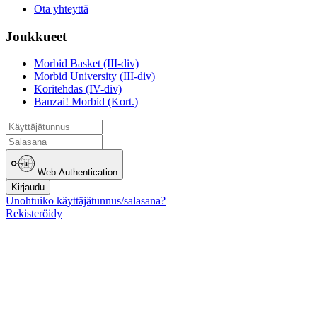
Ota yhteyttä
Joukkueet
Morbid Basket (III-div)
Morbid University (III-div)
Koritehdas (IV-div)
Banzai! Morbid (Kort.)
Web Authentication
Kirjaudu
Unohtuiko käyttäjätunnus/salasana?
Rekisteröidy