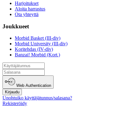
Harjoitukset
Aloita harrastus
Ota yhteyttä
Joukkueet
Morbid Basket (III-div)
Morbid University (III-div)
Koritehdas (IV-div)
Banzai! Morbid (Kort.)
Web Authentication
Kirjaudu
Unohtuiko käyttäjätunnus/salasana?
Rekisteröidy