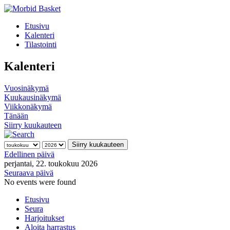
Etusivu
Kalenteri
Tilastointi
Kalenteri
Vuosinäkymä
Kuukausinäkymä
Viikkonäkymä
Tänään
Siirry kuukauteen
Siirry kuukauteen
Edellinen päivä
perjantai, 22. toukokuu 2026
Seuraava päivä
No events were found
Etusivu
Seura
Harjoitukset
Aloita harrastus