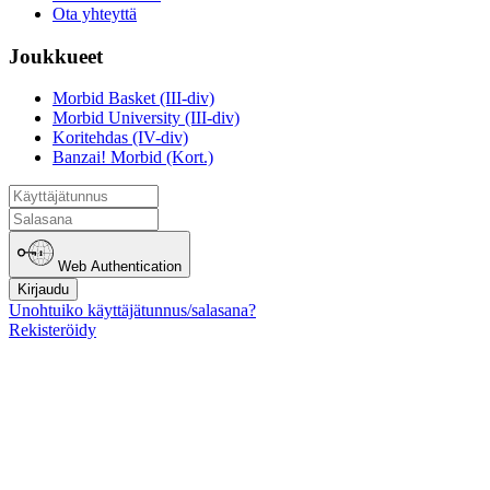
Ota yhteyttä
Joukkueet
Morbid Basket (III-div)
Morbid University (III-div)
Koritehdas (IV-div)
Banzai! Morbid (Kort.)
Web Authentication
Kirjaudu
Unohtuiko käyttäjätunnus/salasana?
Rekisteröidy