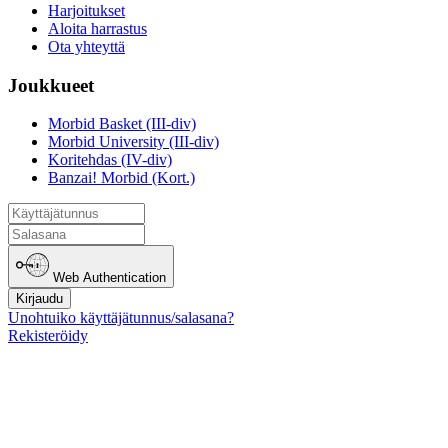
Harjoitukset
Aloita harrastus
Ota yhteyttä
Joukkueet
Morbid Basket (III-div)
Morbid University (III-div)
Koritehdas (IV-div)
Banzai! Morbid (Kort.)
Web Authentication
Kirjaudu
Unohtuiko käyttäjätunnus/salasana?
Rekisteröidy