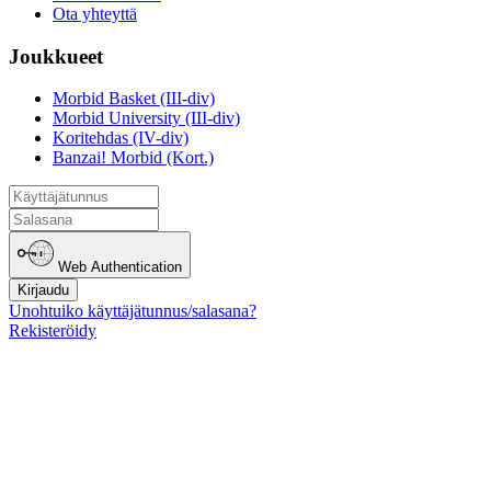
Ota yhteyttä
Joukkueet
Morbid Basket (III-div)
Morbid University (III-div)
Koritehdas (IV-div)
Banzai! Morbid (Kort.)
Web Authentication
Kirjaudu
Unohtuiko käyttäjätunnus/salasana?
Rekisteröidy