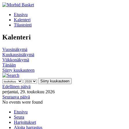
Etusivu
Kalenteri
Tilastointi
Kalenteri
Vuosinäkymä
Kuukausinäkymä
Viikkonäkymä
Tänään
Siirry kuukauteen
Siirry kuukauteen
Edellinen päivä
perjantai, 29. toukokuu 2026
Seuraava päivä
No events were found
Etusivu
Seura
Harjoitukset
Aloita harrastus