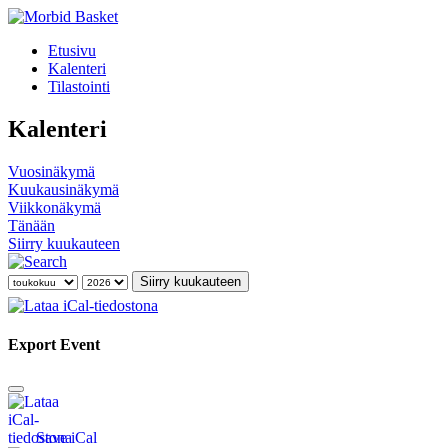
Etusivu
Kalenteri
Tilastointi
Kalenteri
Vuosinäkymä
Kuukausinäkymä
Viikkonäkymä
Tänään
Siirry kuukauteen
Siirry kuukauteen
Export Event
Save iCal