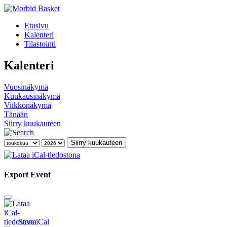
Etusivu
Kalenteri
Tilastointi
Kalenteri
Vuosinäkymä
Kuukausinäkymä
Viikkonäkymä
Tänään
Siirry kuukauteen
Siirry kuukauteen
Export Event
Save iCal