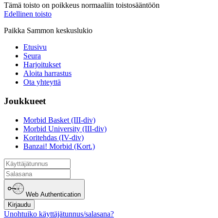
Tämä toisto on poikkeus normaaliin toistosääntöön
Edellinen toisto
Paikka Sammon keskuslukio
Etusivu
Seura
Harjoitukset
Aloita harrastus
Ota yhteyttä
Joukkueet
Morbid Basket (III-div)
Morbid University (III-div)
Koritehdas (IV-div)
Banzai! Morbid (Kort.)
Web Authentication
Kirjaudu
Unohtuiko käyttäjätunnus/salasana?