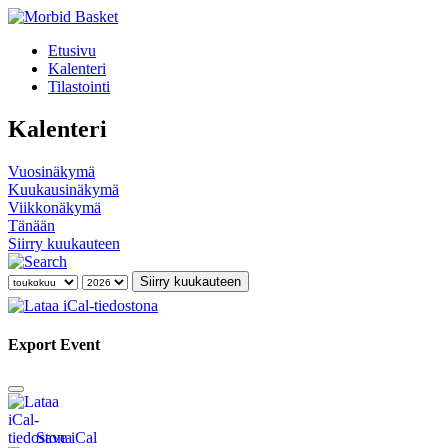
Etusivu
Kalenteri
Tilastointi
Kalenteri
Vuosinäkymä
Kuukausinäkymä
Viikkonäkymä
Tänään
Siirry kuukauteen
Siirry kuukauteen
Export Event
Save iCal