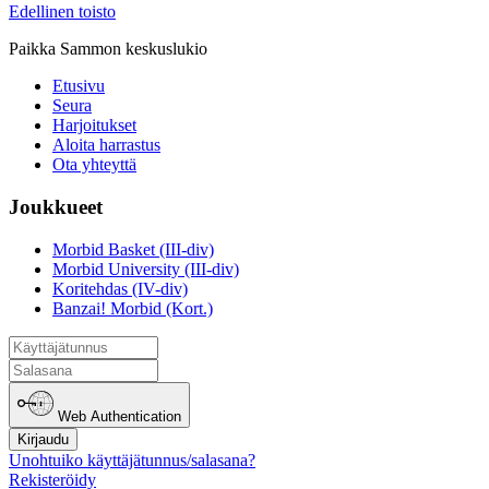
Edellinen toisto
Paikka Sammon keskuslukio
Etusivu
Seura
Harjoitukset
Aloita harrastus
Ota yhteyttä
Joukkueet
Morbid Basket (III-div)
Morbid University (III-div)
Koritehdas (IV-div)
Banzai! Morbid (Kort.)
Web Authentication
Kirjaudu
Unohtuiko käyttäjätunnus/salasana?
Rekisteröidy