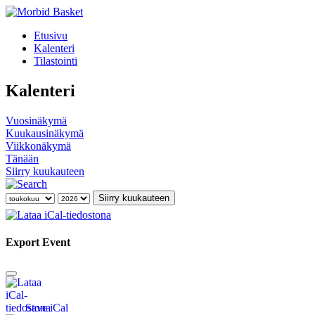
Etusivu
Kalenteri
Tilastointi
Kalenteri
Vuosinäkymä
Kuukausinäkymä
Viikkonäkymä
Tänään
Siirry kuukauteen
Siirry kuukauteen
Export Event
Save iCal