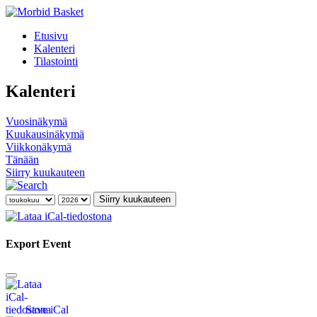
Etusivu
Kalenteri
Tilastointi
Kalenteri
Vuosinäkymä
Kuukausinäkymä
Viikkonäkymä
Tänään
Siirry kuukauteen
Siirry kuukauteen
Export Event
Save iCal