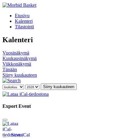
Etusivu
Kalenteri
Tilastointi
Kalenteri
Vuosinäkymä
Kuukausinäkymä
Viikkonäkymä
Tänään
Siirry kuukauteen
Siirry kuukauteen
Export Event
Save iCal