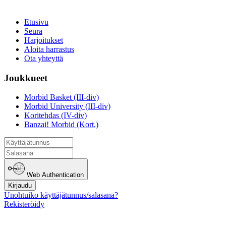
Etusivu
Seura
Harjoitukset
Aloita harrastus
Ota yhteyttä
Joukkueet
Morbid Basket (III-div)
Morbid University (III-div)
Koritehdas (IV-div)
Banzai! Morbid (Kort.)
Web Authentication
Kirjaudu
Unohtuiko käyttäjätunnus/salasana?
Rekisteröidy