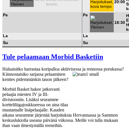
20:00
koulu
S
k
Pe
Pe
H
E
18:30
H
k
La
La
Su
Su
Tule pelaamaan Morbid Basketiin
Haluaisitko harrastaa koripalloa aktiivises
sa ja rennossa porukassa?
Kiinnostaisiko sarjassa pelaaminen
kenties pidemmänkin tauon jälkeen?
Morbid Basket hakee jatkuvasti
pelaajia miesten IV ja III-
divisiooniin. Lisäksi seuramme
kortteliliigajoukkueessa on aina tilaa
muutamalle lisäpelaajalle. Kauden
aikana seuramme järjestää harjoituksia Hervannassa ja Sammon
keskuslukiolla useana päivänä viikossa. Meille voi tulla mukaan
ihan vaan ilmestymällä reeneihin.