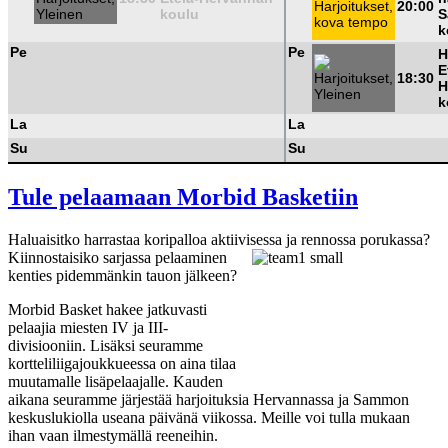
20:00
koulu
S
k
Pe
Pe
H
E
18:30
H
k
La
La
Su
Su
Tule pelaamaan Morbid Basketiin
Haluaisitko harrastaa koripalloa aktiivises
sa ja rennossa porukassa?
Kiinnostaisiko sarjassa pelaaminen
kenties pidemmänkin tauon jälkeen?
Morbid Basket hakee jatkuvasti
pelaajia miesten IV ja III-
divisiooniin. Lisäksi seuramme
kortteliliigajoukkueessa on aina tilaa
muutamalle lisäpelaajalle. Kauden
aikana seuramme järjestää harjoituksia Hervannassa ja Sammon
keskuslukiolla useana päivänä viikossa. Meille voi tulla mukaan
ihan vaan ilmestymällä reeneihin.