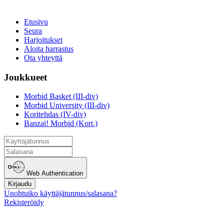
Etusivu
Seura
Harjoitukset
Aloita harrastus
Ota yhteyttä
Joukkueet
Morbid Basket (III-div)
Morbid University (III-div)
Koritehdas (IV-div)
Banzai! Morbid (Kort.)
Web Authentication
Kirjaudu
Unohtuiko käyttäjätunnus/salasana?
Rekisteröidy