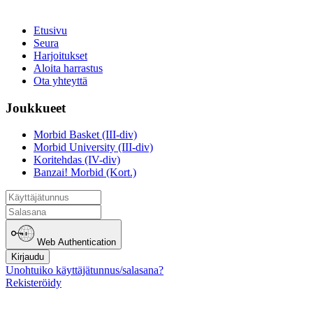
Etusivu
Seura
Harjoitukset
Aloita harrastus
Ota yhteyttä
Joukkueet
Morbid Basket (III-div)
Morbid University (III-div)
Koritehdas (IV-div)
Banzai! Morbid (Kort.)
Web Authentication
Kirjaudu
Unohtuiko käyttäjätunnus/salasana?
Rekisteröidy