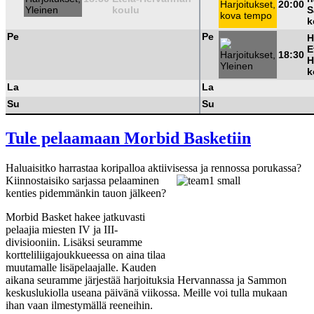
20:00
koulu
S
k
Pe
Pe
H
E
18:30
H
k
La
La
Su
Su
Tule pelaamaan Morbid Basketiin
Haluaisitko harrastaa koripalloa aktiivises
sa ja rennossa porukassa?
Kiinnostaisiko sarjassa pelaaminen
kenties pidemmänkin tauon jälkeen?
Morbid Basket hakee jatkuvasti
pelaajia miesten IV ja III-
divisiooniin. Lisäksi seuramme
kortteliliigajoukkueessa on aina tilaa
muutamalle lisäpelaajalle. Kauden
aikana seuramme järjestää harjoituksia Hervannassa ja Sammon
keskuslukiolla useana päivänä viikossa. Meille voi tulla mukaan
ihan vaan ilmestymällä reeneihin.