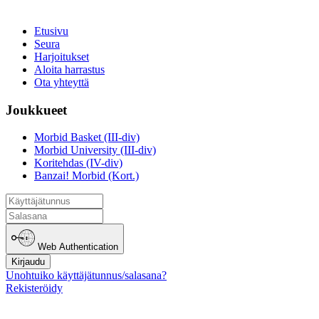
Etusivu
Seura
Harjoitukset
Aloita harrastus
Ota yhteyttä
Joukkueet
Morbid Basket (III-div)
Morbid University (III-div)
Koritehdas (IV-div)
Banzai! Morbid (Kort.)
Web Authentication
Kirjaudu
Unohtuiko käyttäjätunnus/salasana?
Rekisteröidy