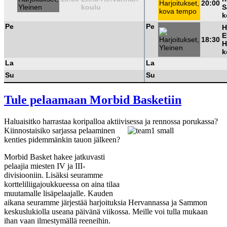
20:00
koulu
S
k
Pe
Pe
H
E
18:30
H
k
La
La
Su
Su
Tule pelaamaan Morbid Basketiin
Haluaisitko harrastaa koripalloa aktiivises
sa ja rennossa porukassa?
Kiinnostaisiko sarjassa pelaaminen
kenties pidemmänkin tauon jälkeen?
Morbid Basket hakee jatkuvasti
pelaajia miesten IV ja III-
divisiooniin. Lisäksi seuramme
kortteliliigajoukkueessa on aina tilaa
muutamalle lisäpelaajalle. Kauden
aikana seuramme järjestää harjoituksia Hervannassa ja Sammon
keskuslukiolla useana päivänä viikossa. Meille voi tulla mukaan
ihan vaan ilmestymällä reeneihin.