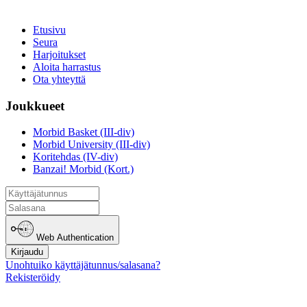
Etusivu
Seura
Harjoitukset
Aloita harrastus
Ota yhteyttä
Joukkueet
Morbid Basket (III-div)
Morbid University (III-div)
Koritehdas (IV-div)
Banzai! Morbid (Kort.)
Web Authentication
Kirjaudu
Unohtuiko käyttäjätunnus/salasana?
Rekisteröidy