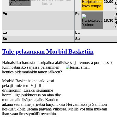
20:00
koulu
S
k
Pe
Pe
H
E
18:30
H
k
La
La
Su
Su
Tule pelaamaan Morbid Basketiin
Haluaisitko harrastaa koripalloa aktiivises
sa ja rennossa porukassa?
Kiinnostaisiko sarjassa pelaaminen
kenties pidemmänkin tauon jälkeen?
Morbid Basket hakee jatkuvasti
pelaajia miesten IV ja III-
divisiooniin. Lisäksi seuramme
kortteliliigajoukkueessa on aina tilaa
muutamalle lisäpelaajalle. Kauden
aikana seuramme järjestää harjoituksia Hervannassa ja Sammon
keskuslukiolla useana päivänä viikossa. Meille voi tulla mukaan
ihan vaan ilmestymällä reeneihin.