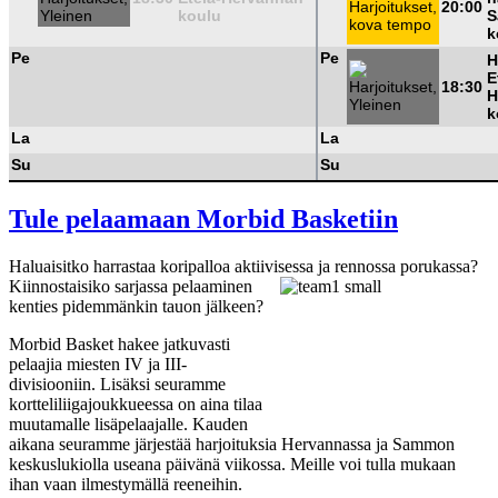
20:00
koulu
S
k
Pe
Pe
H
E
18:30
H
k
La
La
Su
Su
Tule pelaamaan Morbid Basketiin
Haluaisitko harrastaa koripalloa aktiivises
sa ja rennossa porukassa?
Kiinnostaisiko sarjassa pelaaminen
kenties pidemmänkin tauon jälkeen?
Morbid Basket hakee jatkuvasti
pelaajia miesten IV ja III-
divisiooniin. Lisäksi seuramme
kortteliliigajoukkueessa on aina tilaa
muutamalle lisäpelaajalle. Kauden
aikana seuramme järjestää harjoituksia Hervannassa ja Sammon
keskuslukiolla useana päivänä viikossa. Meille voi tulla mukaan
ihan vaan ilmestymällä reeneihin.