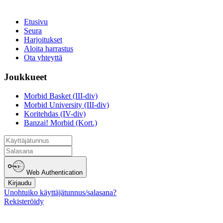
Etusivu
Seura
Harjoitukset
Aloita harrastus
Ota yhteyttä
Joukkueet
Morbid Basket (III-div)
Morbid University (III-div)
Koritehdas (IV-div)
Banzai! Morbid (Kort.)
Web Authentication
Kirjaudu
Unohtuiko käyttäjätunnus/salasana?
Rekisteröidy