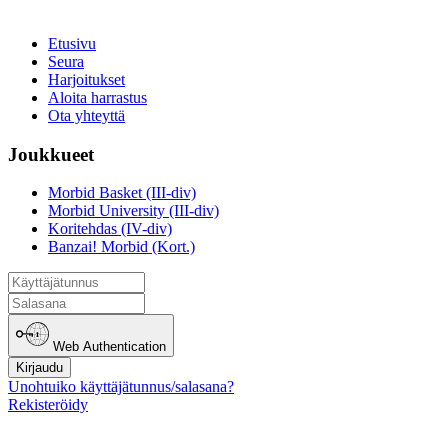
Etusivu
Seura
Harjoitukset
Aloita harrastus
Ota yhteyttä
Joukkueet
Morbid Basket (III-div)
Morbid University (III-div)
Koritehdas (IV-div)
Banzai! Morbid (Kort.)
Web Authentication
Kirjaudu
Unohtuiko käyttäjätunnus/salasana?
Rekisteröidy