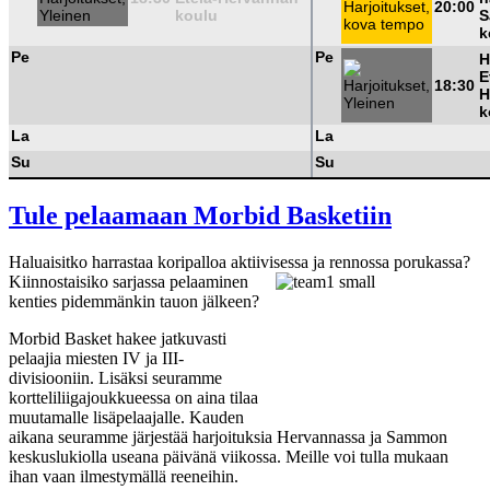
20:00
koulu
S
k
Pe
Pe
H
E
18:30
H
k
La
La
Su
Su
Tule pelaamaan Morbid Basketiin
Haluaisitko harrastaa koripalloa aktiivises
sa ja rennossa porukassa?
Kiinnostaisiko sarjassa pelaaminen
kenties pidemmänkin tauon jälkeen?
Morbid Basket hakee jatkuvasti
pelaajia miesten IV ja III-
divisiooniin. Lisäksi seuramme
kortteliliigajoukkueessa on aina tilaa
muutamalle lisäpelaajalle. Kauden
aikana seuramme järjestää harjoituksia Hervannassa ja Sammon
keskuslukiolla useana päivänä viikossa. Meille voi tulla mukaan
ihan vaan ilmestymällä reeneihin.